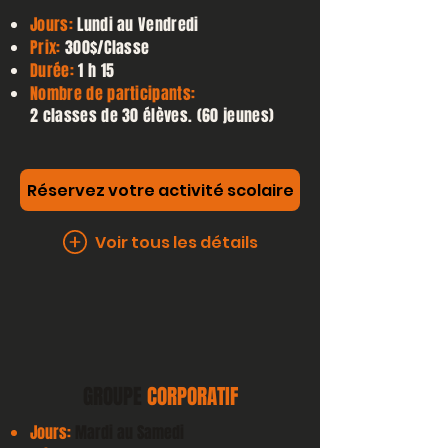
Jours:
Lundi au Vendredi
Prix:
300$/Classe
Durée:
1 h 15
Nombre de participants:
2 classes de 30 élèves. (60 jeunes)
Réservez votre activité scolaire
Voir tous les détails
GROUPE
CORPORATIF
Jours:
Mardi au Samedi