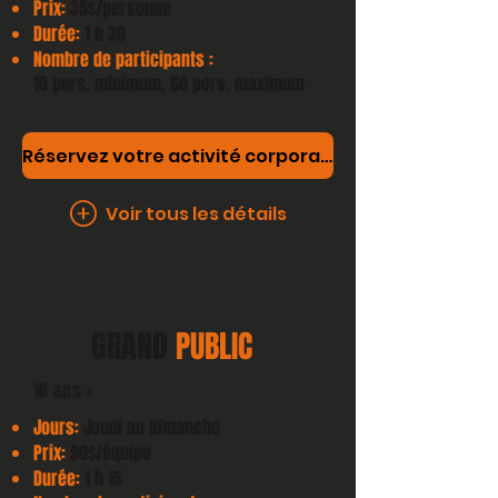
Prix:
35$/personne
Durée:
1 h 30
Nombre de participants :
10 pers. minimum, 60 pers. maximum
Réservez votre activité corporative
Voir tous les détails
GRAND
PUBLIC
10 ans +
Jours:
Jeudi au Dimanche
Prix:
90$/équipe
Durée:
1 h 15