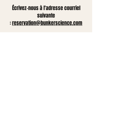
Écrivez-nous à l'adresse courriel
suivante
:
reservation@bunkerscience.com
Contactez-nous
Nous contacter
2215 Rue Ontario E
H2K 1V7, Montréal (QC)
418-263-6160